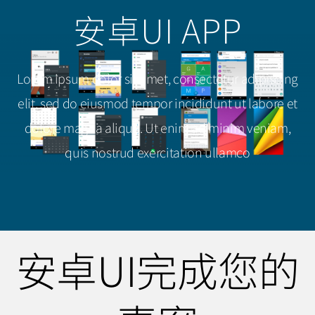
安卓UI APP
Lorem ipsum dolor sit amet, consectetur adipiscing
elit, sed do eiusmod tempor incididunt ut labore et
dolore magna aliqua. Ut enim ad minim veniam,
quis nostrud exercitation ullamco
安卓UI完成您的