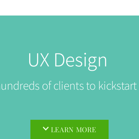
UX Design
reds of clients to kickstart t
LEARN MORE