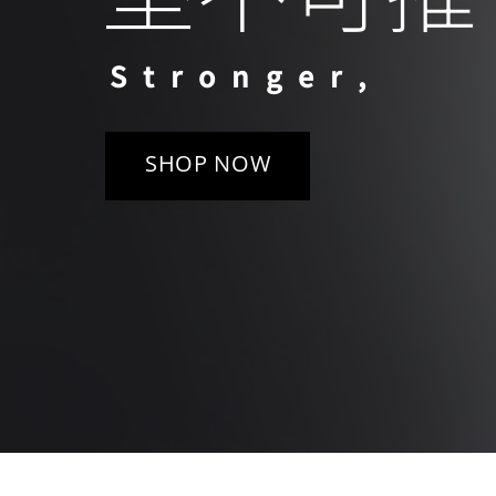
S t r o n g e r ,
SHOP NOW