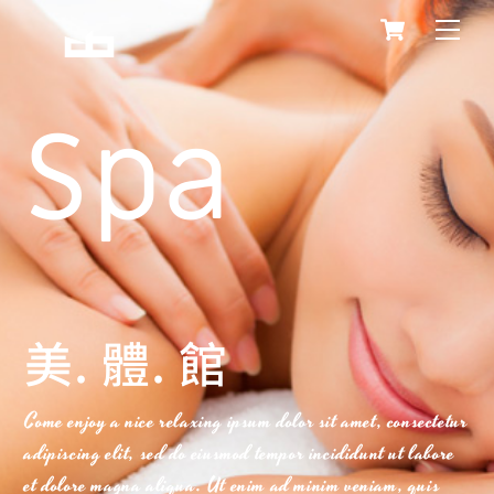
Skip
Cart
Me
to
content
Spa
美. 體. 館
Come enjoy a nice relaxing ipsum dolor sit amet, consectetur
adipiscing elit, sed do eiusmod tempor incididunt ut labore
et dolore magna aliqua. Ut enim ad minim veniam, quis