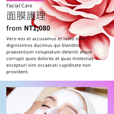
Facial Care
面膜護理
from
NT1,080
Vero eos et accusamus et iusto odio
dignissimos ducimus qui blanditiis
praesentium voluptatum deleniti atque
corrupti quos dolores et quas molestias
excepturi sint occaecati cupiditate non
provident.