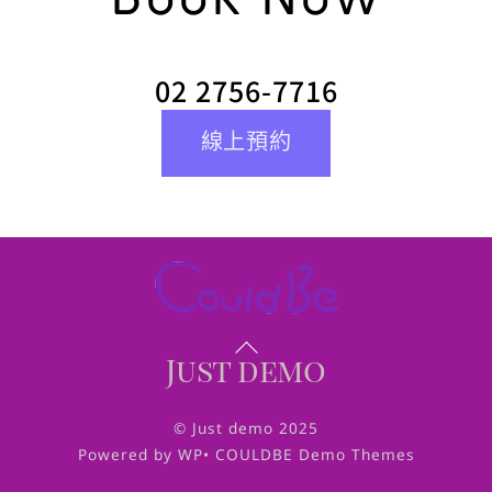
02 2756-7716
線上預約
Back
Just demo
To
Top
© Just demo 2025
Powered by WP• COULDBE Demo Themes