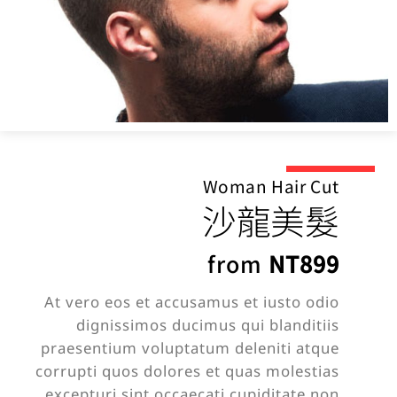
Woman Hair Cut
沙龍美髮
from
NT899
At vero eos et accusamus et iusto odio
dignissimos ducimus qui blanditiis
praesentium voluptatum deleniti atque
corrupti quos dolores et quas molestias
excepturi sint occaecati cupiditate non