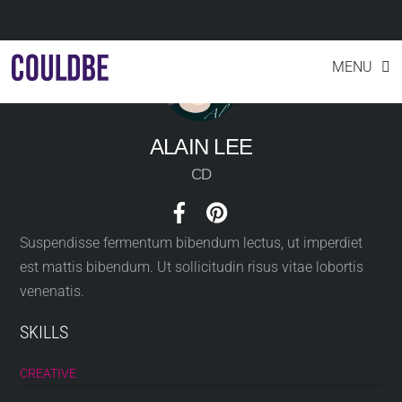
Skip
MENU
to
content
ALAIN LEE
CD
Suspendisse fermentum bibendum lectus, ut imperdiet
est mattis bibendum. Ut sollicitudin risus vitae lobortis
venenatis.
SKILLS
CREATIVE