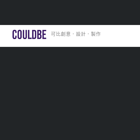
Skip
官邸飯店
可比創意．設計．製作
to
content