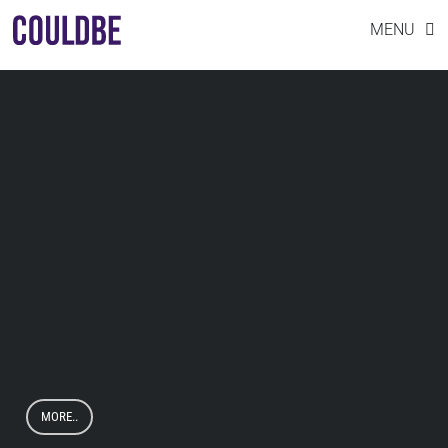
Skip
台泥大樓
MENU
to
content
MORE..