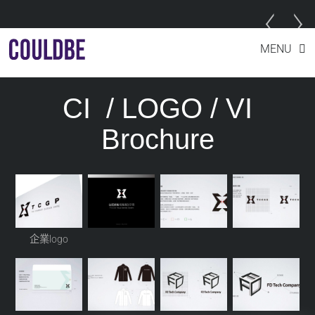
Skip
企業LOGO、CI、VI
MENU
to
content
CI / LOGO / VI
Brochure
企業logo