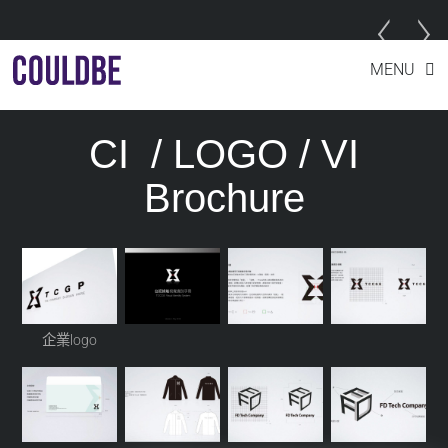
Skip
企業LOGO、CI、VI
MENU
to
content
CI / LOGO / VI
Brochure
企業logo