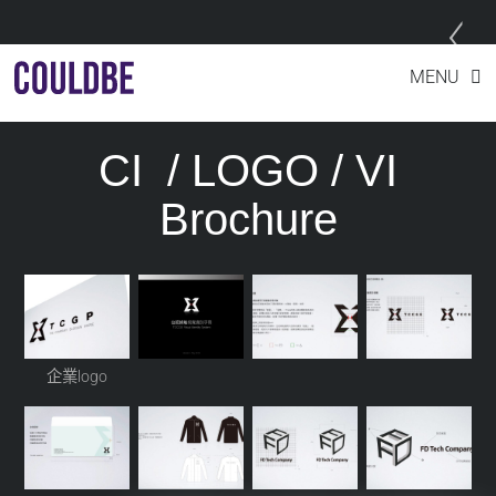
Skip
企業LOGO、CI、VI
MENU
to
content
CI / LOGO / VI
Brochure
企業logo