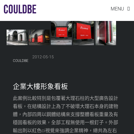
A SIGN DESIGN EVOLUTION
Skip
MENU
to
content
2012-05-15
COULDBE
企業大樓形象看板
此案例比較特別是包覆著大理石柱的大型廣告設計
看板，在結構設計上為了不破壞大理石本身的建物
體，內部四周以鋼體結構來支撐整體看板重量及有
穩固看板的效果，全部工程無使用一根釘子。外部
輸出則以紅色ci視覺來強調企業精神，總共為左右