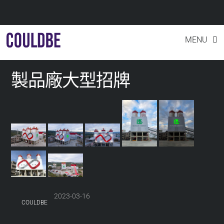
exterior
Skip
MENU
to
content
製品廠大型招牌
2023-03-16
COULDBE