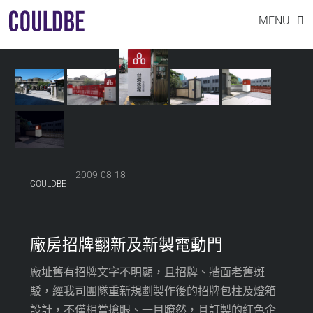
FINE SIGN DESIGN
Skip
MENU
to
content
2009-08-18
COULDBE
廠房招牌翻新及新製電動門
廠址舊有招牌文字不明顯，且招牌、牆面老舊斑
駁，經我司團隊重新規劃製作後的招牌包柱及燈箱
設計，不僅相當搶眼、一目瞭然，且訂製的紅色企